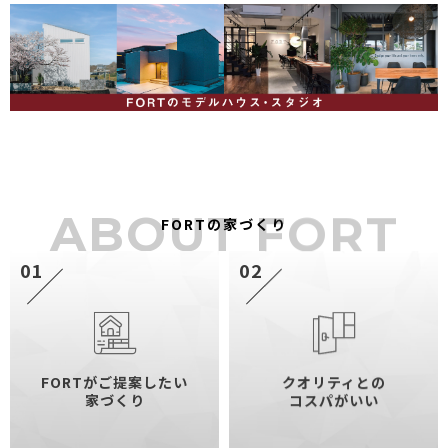
ABOUT FORT
FORTの家づくり
01
02
FORTがご提案したい
クオリティとの
家づくり
コスパがいい