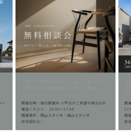
ダン
【家づくり相談会】あなたらしい暮らしを、
【
一緒に考える無料相談会｜岡山・福山
追
00～
開催日時：
毎日開催中 ※平日がご希望の場合はお
開
電話ください
10:00～17:00
17
開催場所：岡山スタジオ・福山スタジオ
開
担当設計士：
担