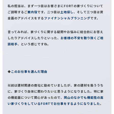
私の担当は、まず一つ目はお客さまにFORTの家づくりについて
ご説明するご
案内役
です。二つ目は
土地探し
、そして三つ目は資
金面のアドバイスをする
ファイナンシャルプランニング
です。
言ってみれば、家づくりに関する疑問やお悩みに総合的にお答え
したりアドバイスしたりといった、
お客様の不安を取り除くご相
談相手
、という感じですね。
◆
このお仕事を選んだ理由
以前は建材関連の商社に勤めていましたが、家の建材を扱ううち
に、家づくり自体に関わりたいと思うようになりました。特に家
の機能面について関心があったので、
岡山のなかでも機能性の高
い家づくりをしているFORTでお仕事をするようになりました
。