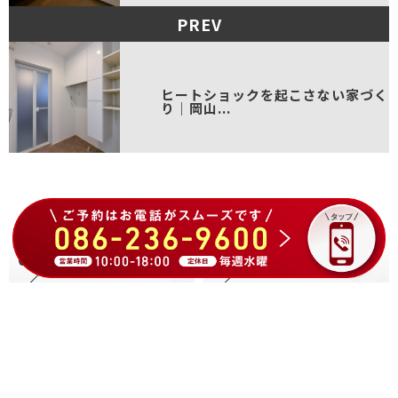
PREV
ヒートショックを起こさない家づく
り｜岡山...
ABOUT FORT
FORTの家づくり
01
02
FORTがご提案したい
クオリティとの
家づくり
コスパがいい